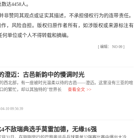
数达4458人。
非赞同其观点或证实其描述，不承担侵权行为的连带责任。
操作，风险自担。版权归原作者所有，如涉版权或来源标注有
任何单位或个人不得转载和摘编。
[ 编辑： NO 09 ]
的澄迈：古邑新韵中的慢调时光
西北部，有一座被时光温柔以待的古邑——澄迈。这里没有三亚的喧
口的繁忙，却以其独特的"世界长
查看全文
>>
-10 09:56:39
比4不敌瑞典选手莫雷加德，无缘16强
31日，在刚刚举行的巴黎奥运乒乓球男单32强赛比赛中爆出大冷