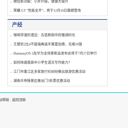
微信新功能：小步升级，便捷大提升
荣耀 GT “性能全开”，将于12月16日震撼登场
产经
咖啡弥漫的澄迈：古邑新韵中的慢调时光
王楚钦2比4不敌瑞典选手莫雷加德，无缘16强
HarmonyOS 3及华为全场景新品发布会将于7月27日举行
如何快速提高中小学生语文写作能力？
江门市蓬江区多家旅行社纷纷推出旅游优惠活动
湖南炎帝陵景区推出门5折票优惠活动
站帮助
-
返回顶部