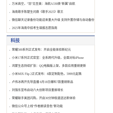
万米高空，“羽”见至美：海航A330焕“新翼”启航
海南歌手陈楚生问鼎《歌手2025》歌王
微信聊天记录备份功能迎来重大升级 支持外置存储与自动备份
2025年海南中招考生填报志愿指南
科技
荣耀500系列正式发布：开启全能体验新纪元
小米17系列正式官宣：全系跨代升级，全面对标iPhone
鸿蒙生态持续扩张：QQ电脑版上架，多款应用重磅更新
小米MIX Flip 2正式发布：8款定制配色，5999元起售
卢伟冰再开先导直播 6月18日爆料7款重磅新品
刘强东宣布启动六大创新项目重振增长
荣耀联手美团闪购，开启30分钟极速送达新体验
微信公众号上线“作者朗读音色”新功能