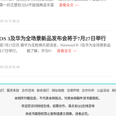
第一的王楚钦2比4不敌瑞典选手莫
查看全文
>>
-31 17:30:12
nyOS 3及华为全场景新品发布会将于7月27日举行
23日讯 据华为花粉俱乐部消息，HarmonyOS 3及华为全场景新品
月27日举行。 据了解，华为Fr
查看全文
>>
-23 22:51:16
我们
-
服务条款
-
合作咨询
-
联系我们
-
网站地图
-
法律声明
-
合作伙伴
-
公益活动
-
网
本网所刊载信息，不代表本网观点。刊用本网稿件须书面授权。
欢迎您访问财经在线，如需合作，
请点击QQ在线咨询
未经书面授权禁止复制或建立镜像，违者必究。